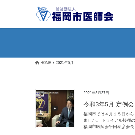
コ
ナ
ン
ビ
テ
ゲ
ン
ー
ツ
シ
へ
ョ
ス
ン
キ
に
ッ
移
HOME
2021年5月
プ
動
2021年5月27日
令和3年5月 定例
福岡市では４月１５日から
ました。 トライアル接種
福岡市医師会平田泰彦会長