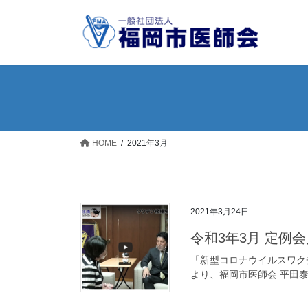
コ
ナ
ン
ビ
テ
ゲ
ン
ー
ツ
シ
へ
ョ
ス
ン
キ
に
ッ
移
HOME
2021年3月
プ
動
2021年3月24日
令和3年3月 定例
「新型コロナウイルスワク
より、福岡市医師会 平田