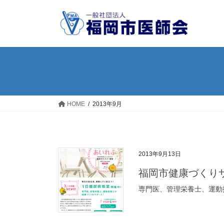
コ
ナ
ン
ビ
テ
ゲ
ン
ー
ツ
シ
へ
ョ
ス
ン
キ
に
ッ
移
HOME
2013年9月
プ
動
2013年9月13日
福岡市健康づくりサ
専門医、管理栄養士、運動