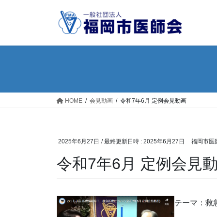
コ
ナ
ン
ビ
テ
ゲ
ン
ー
ツ
シ
へ
ョ
ス
ン
キ
に
ッ
移
HOME
会見動画
令和7年6月 定例会見動画
プ
動
2025年6月27日
/ 最終更新日時 :
2025年6月27日
福岡市医
令和7年6月 定例会見
テーマ：救