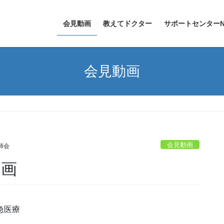
会見動画
教えてドクター
サポートセンターN
会見動画
会見動画
師会
動画
急医療