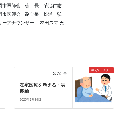
岡市医師会 会 長 菊池仁志
師会 副会長 松浦 弘
ナウンサー 林田スマ 氏
教えてドクター
次の記事
在宅医療を考える・実
践編
2025年7月28日