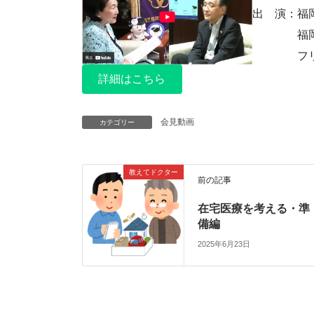
出 演：福
福岡市医
フリーア
詳細はこちら
会見動画
カテゴリー
教えてドクター
前の記事
在宅医療を考える・準
備編
2025年6月23日