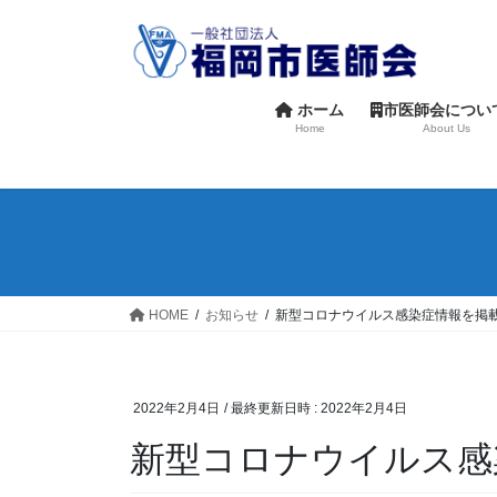
コ
ナ
ン
ビ
テ
ゲ
ン
ー
ホーム
市医師会につ
ツ
シ
Home
About Us
へ
ョ
ス
ン
キ
に
ッ
移
プ
動
HOME
お知らせ
新型コロナウイルス感染症情報を掲
2022年2月4日
/ 最終更新日時 :
2022年2月4日
新型コロナウイルス感