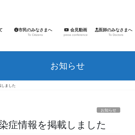
いて
市民のみなさまへ
会見動画
医師のみなさま
To Citizens
press conference
To Doctors
お知らせ
載しました
お知らせ
染症情報を掲載しました