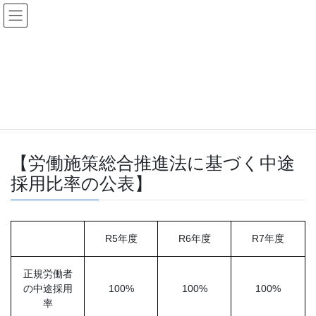
コ
ナ
ン
ビ
テ
ゲ
ン
ー
労働施策総合推進法に基づく中途採
ツ
シ
用比率の公表
へ
ョ
ス
ン
キ
に
HOME
労働施策総合推進法に基づく中途採用比率の公表
ッ
移
プ
動
【労働施策総合推進法に基づく中途
採用比率の公表】
R5年度
R6年度
R7年度
正規労働者
の中途採用
100%
100%
100%
率