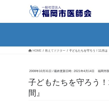
コ
ナ
ン
ビ
テ
ゲ
ン
ー
ツ
シ
へ
ョ
ス
ン
キ
に
ッ
移
HOME
教えてドクター
子どもたちを守ろう！11月は
プ
動
2008年10月31日
/ 最終更新日時 :
2021年4月14日
福岡市
子どもたちを守ろう！
間』