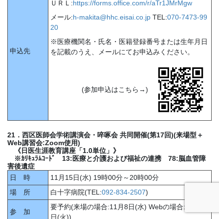
ＵＲＬ:
https://forms.office.com/r/aTr1JMrMgw
メール:
h-makita@hhc.eisai.co.jp
TEL:
070-7473-99
20
※医療機関名・氏名・医籍登録番号または生年月日
申込先
を記載のうえ、メールにてお申込みください。
(参加申込はこちら→)
21．西区医師会学術講演会・啐啄会 共同開催(第17回)(来場型＋
Web講習会:Zoom使用)
《日医生涯教育講座「1.0単位」》
※ｶﾘｷｭﾗﾑｺｰﾄﾞ 13:医療と介護および福祉の連携 78:脳血管障
害後遺症
日 時
11月15日(水) 19時00分～20時00分
場 所
白十字病院(TEL:
092-834-2507
)
要予約(来場の場合:11月8日(水) Webの場合:11月14
参 加
日(火))