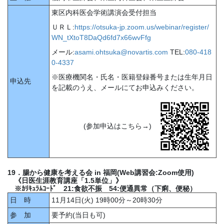
東区内科医会学術講演会受付担当
ＵＲＬ:
https://otsuka-jp.zoom.us/webinar/register/
WN_tXtoT8DaQd6fd7x66wvFfg
メール:
asami.ohtsuka@novartis.com
TEL:
080-418
0-4337
※医療機関名・氏名・医籍登録番号または生年月日
申込先
を記載のうえ、メールにてお申込みください。
(参加申込はこちら→)
19．腸から健康を考える会 in 福岡(Web講習会:Zoom使用)
《日医生涯教育講座「1.5単位」》
※ｶﾘｷｭﾗﾑｺｰﾄﾞ 21:食欲不振 54:便通異常（下痢、便秘）
日 時
11月14日(火) 19時00分～20時30分
参 加
要予約(当日も可)