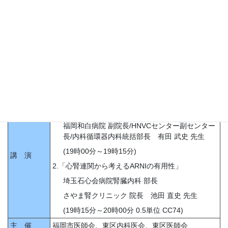
18．東区内科医会学術講演会(来場型＋Web講習会:Zoom使用)
《日医生涯教育講座「0.5単位」》
※ｶﾘｷｭﾗﾑｺｰﾄﾞ 74:高血圧症
日 時
11月14日(火) 19時00分～20時00分
場 所
福岡リーセントホテル(TEL:
092-641-7741
)
要予約(来場の場合:11月7日(火) Webの場合:当日も
参 加
可)
参加費
無料
1.「降圧療法としてのレニンアンギオテンシン系阻
害剤を再考する」
福岡和白病院 副院長/HNVCセンター副センター
長/内科循環器内科統括部長 有田 武史 先生
(19時00分～19時15分)
講 演
2.「心腎連関から考えるARNIの有用性」
埼玉石心会病院腎臓内科 部長
さやま腎クリニック 院長 池田 直史 先生
(19時15分～20時00分 0.5単位 CC74)
主 催
福岡市医師会、東区内科医会、東区医師会