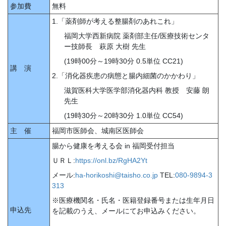
参加費
無料
1.「薬剤師が考える整腸剤のあれこれ」
福岡大学西新病院 薬剤部主任/医療技術センタ
ー技師長 萩原 大樹 先生
(19時00分～19時30分 0.5単位 CC21)
講 演
2.「消化器疾患の病態と腸内細菌のかかわり」
滋賀医科大学医学部消化器内科 教授 安藤 朗
先生
(19時30分～20時30分 1.0単位 CC54)
主 催
福岡市医師会、城南区医師会
腸から健康を考える会 in 福岡受付担当
ＵＲＬ:
https://onl.bz/RgHA2Yt
メール:
ha-horikoshi@taisho.co.jp
TEL:
080-9894-3
313
※医療機関名・氏名・医籍登録番号または生年月日
申込先
を記載のうえ、メールにてお申込みください。