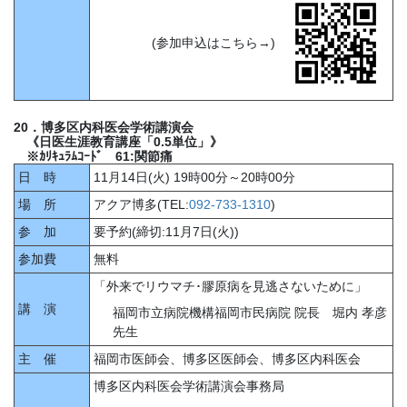
(参加申込はこちら→)
20．博多区内科医会学術講演会
《日医生涯教育講座「0.5単位」》
※ｶﾘｷｭﾗﾑｺｰﾄﾞ 61:関節痛
日 時
11月14日(火) 19時00分～20時00分
場 所
アクア博多(TEL:
092-733-1310
)
参 加
要予約(締切:11月7日(火))
参加費
無料
「外来でリウマチ･膠原病を見逃さないために」
講 演
福岡市立病院機構福岡市民病院 院長 堀内 孝彦
先生
主 催
福岡市医師会、博多区医師会、博多区内科医会
博多区内科医会学術講演会事務局