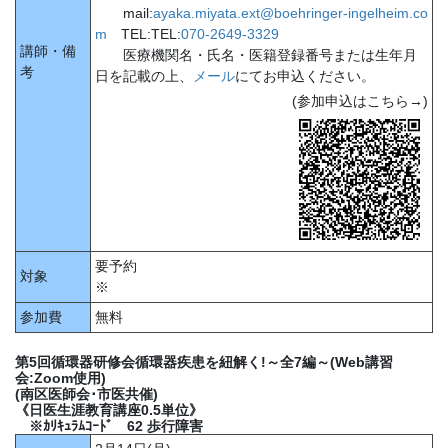
mail:
ayaka.miyata.ext@boehringer-ingelheim.co
m
TEL:TEL:
070-2649-3329
講師・備
医療機関名・氏名・医籍登録番号または生年月
考
日を記載の上、
メール
にてお申込ください。
(参加申込はこちら→)
要予約
対象
※
参加費
無料
第5回循環器研修会循環器疾患を紐解く!～全7編～(Web講習
会:Zoom使用)
(南区医師会･市医共催)
《日医生涯教育講座0.5単位》
※ｶﾘｷｭﾗﾑｺｰﾄﾞ 62 歩行障害