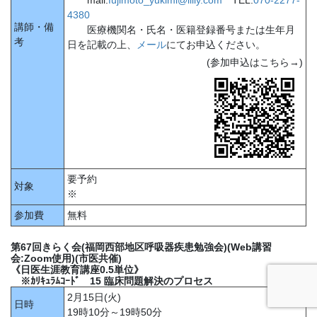
mail:
fujimoto_yukimi@lilly.com
TEL:
070-2277-
4380
講師・備
医療機関名・氏名・医籍登録番号または生年月
考
日を記載の上、
メール
にてお申込ください。
(参加申込はこちら→)
要予約
対象
※
参加費
無料
第67回きらく会(福岡西部地区呼吸器疾患勉強会)(Web講習
会:Zoom使用)(市医共催)
《日医生涯教育講座0.5単位》
※ｶﾘｷｭﾗﾑｺｰﾄﾞ 15 臨床問題解決のプロセス
2月15日(火)
日時
19時10分～19時50分