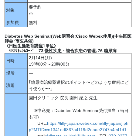
要予約
対象
※
参加費
無料
Diabetes Web Seminar(Web講習会:Cisco Webex使用)(中央区医
師会･市医共催)
《日医生涯教育講座1単位》
※ｶﾘｷｭﾗﾑｺｰﾄﾞ 73 慢性疾患・複合疾患の管理､76 糖尿病
2月14日(月)
日時
19時00分～20時00分
場所
―
｢糖尿病治療薬選択のポイント〜どのような症例にど
演題
う使うか〜」
園田クリニック 院長 園田 紀之 先生
※申込先：Diabetes Web Seminar受付担当（当日
も可)
URL:
https://lilly-japan.webex.com/lilly-japan/j.ph
p?MTID=m1341edf867a4119d2eaae2747a4e41d1