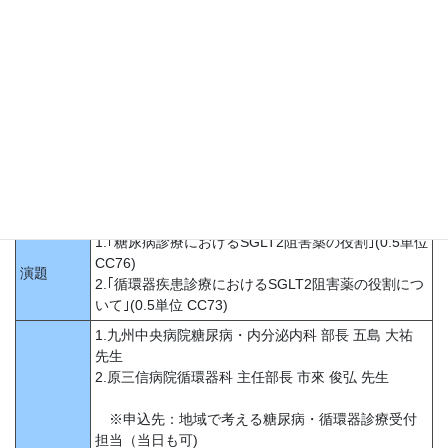
参加費
無料
地域で考える糖尿病・循環器診療(Web講習会:Zoom使用)
(博多区内科医会･市医共催)
《日医生涯教育講座1単位》
※ｶﾘｷｭﾗﾑｺｰﾄﾞ 73 慢性疾患・複合疾患の管理､76 糖尿病
2月14日(月)
日時
1.18時30分～19時00分
2.19時00分～19時30分
場所
―
1.｢糖尿病診療におけるSGLT2阻害薬の役割｣(0.5単位
CC76)
演題
2.｢循環器疾患診療におけるSGLT2阻害薬の役割につ
いて｣(0.5単位 CC73)
1.九州中央病院糖尿病・内分泌内科 部長 五島 大祐
先生
2.原三信病院循環器科 主任部長 市來 俊弘 先生
※申込先：地域で考える糖尿病・循環器診療受付
担当（当日も可)