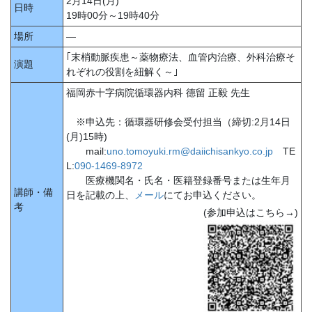
2月14日(月)
日時
19時00分～19時40分
場所
―
｢末梢動脈疾患～薬物療法、血管内治療、外科治療そ
演題
れぞれの役割を紐解く～｣
福岡赤十字病院循環器内科 德留 正毅 先生
※申込先：循環器研修会受付担当（締切:2月14日
(月)15時)
mail:
uno.tomoyuki.rm@daiichisankyo.co.jp
TE
L:
090-1469-8972
医療機関名・氏名・医籍登録番号または生年月
講師・備
日を記載の上、
メール
にてお申込ください。
考
(参加申込はこちら→)