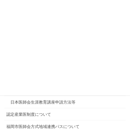
（メタボリックシンドローム・高血圧・糖尿病・脂質
P37､
異常症・慢性腎臓病）
38
P39
P40
福岡市医師会 脳卒中連携パスワーキンググループ構成
P41
メンバー
医師のみなさまへ
入会・退会・異動のご案内
学術講演会のご案内
日本医師会生涯教育講座申請方法等
認定産業医制度について
福岡市医師会方式地域連携パスについて