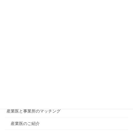
各種検診等実施登録医療機関のご案内
急な病気やケガで困ったら
病児・病後児デイケア事業のご案内
「在宅医療」等実施施設のご案内
出産前後子育て支援事業（ペリネイタルビジット）のご案内
認知症疾患医療連携事業
認知症相談医名簿
診療に関する電話相談窓口のご案内
産業医と事業所のマッチング
産業医のご紹介